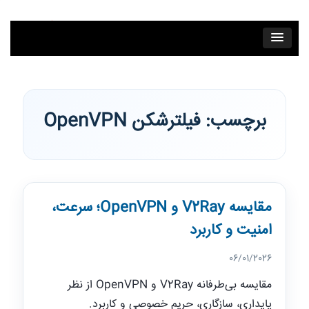
فتن به محتوای اصلی
برچسب:
فیلترشکن OpenVPN
مقایسه V2Ray و OpenVPN؛ سرعت،
امنیت و کاربرد
06/01/2026
مقایسه بی‌طرفانه V2Ray و OpenVPN از نظر
پایداری، سازگاری، حریم خصوصی و کاربرد.