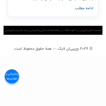
: مقایسه V2Ray و OpenVPN؛ سرعت، امنیت و کاربرد
ادامه مطلب
صفحه اصلی
آموزش و دانلود
مقالات و راهنماها
نمایندگی
پشتیبانی
درباره ما
حریم خصوصی
© 2026
وی‌پی‌ان لایک
— همهٔ حقوق محفوظ است.
پشتیبانی و
اطلاعیه‌ها
×